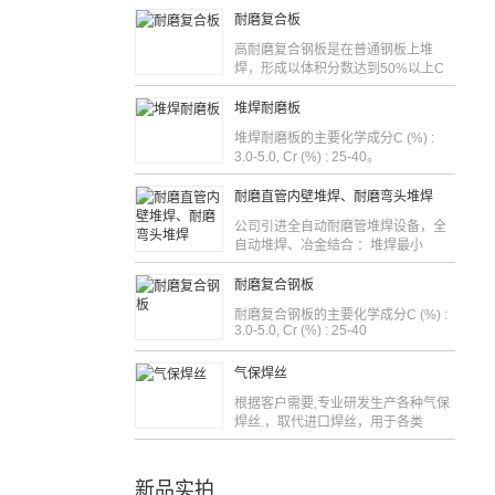
耐磨复合板
高耐磨复合钢板是在普通钢板上堆
焊，形成以体积分数达到50%以上C
堆焊耐磨板
堆焊耐磨板的主要化学成分C (%) :
3.0-5.0, Cr (%) : 25-40。
耐磨直管内壁堆焊、耐磨弯头堆焊
公司引进全自动耐磨管堆焊设备，全
自动堆焊、冶金结合 ：堆焊最小
耐磨复合钢板
耐磨复合钢板的主要化学成分C (%) :
3.0-5.0, Cr (%) : 25-40
气保焊丝
根据客户需要,专业研发生产各种气保
焊丝.，取代进口焊丝，用于各类
新品实拍