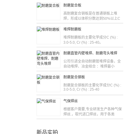
耐磨复合板
高耐磨复合钢板是在普通钢板上堆
焊，形成以体积分数达到50%以上C
堆焊耐磨板
堆焊耐磨板的主要化学成分C (%) :
3.0-5.0, Cr (%) : 25-40。
耐磨直管内壁堆焊、耐磨弯头堆焊
公司引进全自动耐磨管堆焊设备，全
自动堆焊、冶金结合 ：堆焊最小
耐磨复合钢板
耐磨复合钢板的主要化学成分C (%) :
3.0-5.0, Cr (%) : 25-40
气保焊丝
根据客户需要,专业研发生产各种气保
焊丝.，取代进口焊丝，用于各类
新品实拍