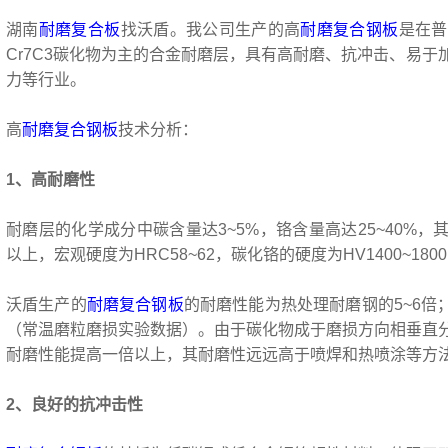
湖南
耐磨复合板
找沃盾。我公司生产的高
耐磨复合钢板
是在普
Cr7C3碳化物为主的合金耐磨层，具有高耐磨、抗冲击、易
力等行业。
高
耐磨复合钢板
技术分析：
1、高耐磨性
耐磨层的化学成分中碳含量达3~5%，铬含量高达25~40%，其
以上，宏观硬度为HRC58~62，碳化铬的硬度为HV1400~180
沃盾生产的
耐磨复合钢板
的耐磨性能为热处理耐磨钢的5~6倍；
（常温磨粒磨损实验数据）。由于碳化物成于磨损方向相垂直
耐磨性能提高一倍以上，其耐磨性远远高于喷焊和热喷涂等方
2、良好的抗冲击性