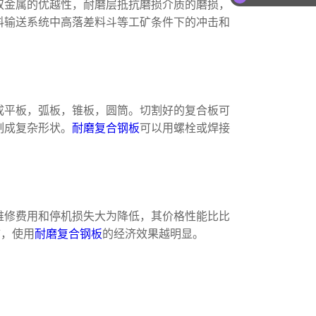
双金属的优越性，耐磨层抵抗磨损介质的磨损，
你们是怎么收费的
料输送系统中高落差料斗等工矿条件下的冲击和
成平板，弧板，锥板，圆筒。切割好的复合板可
制成复杂形状。
耐磨复合钢板
可以用螺栓或焊接
维修费用和停机损失大为降低，其价格性能比比
矿，使用
耐磨复合钢板
的经济效果越明显。