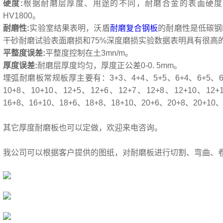
硬度:
根据耐磨层厚度、用途的不同，耐磨合金的表面硬度为H
HV1800。
耐磨性:
实验室结果表明，沃盾
耐磨复合钢板
的耐磨性是低碳钢的
干砂耐磨试验表面磨损和75%深度磨损实验数据表明具有很高
平整度误差:
平整度控制在土3mn/m。
厚度误差:
耐磨层厚度均匀，厚度正公差0-0. 5mm。
埋弧耐磨板常规板厚主要有：3+3、4+4、5+5、6+4、6+5、6+6
10+8、10+10、12+5、12+6、12+7、12+8、12+10、12+
16+8、16+10、18+6、18+8、18+10、20+6、20+8、20+10、
其它厚度耐磨板也可以定做，欢迎来电咨询。
我公司可以根据客户提供的图纸，对耐磨板进行切割、弯曲、